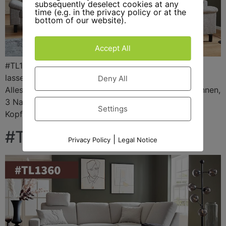
subsequently deselect cookies at any
time (e.g. in the privacy policy or at the
bottom of our website).
Accept All
#TL1360 #RELAXEN. Und den Tag Revue passieren
lassen. Individuelle Systemgarnitur – ein vielseitiger
Deny All
Alleskönner. Zur Wahl stehen: 3 Sitzhärten, 5 Armlehnen,
3 Nahtbilder auch in Kontrast, 9 Fußausführungen.
Settings
Kopflehne fix oder verstellbar.
#TL1360
|
Privacy Policy
Legal Notice