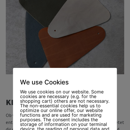
We use Cookies
We use cookies on our website. Some
cookies are necessary (e.g. for the
KLEINE MATERIALKUNDE.
shopping cart) others are not necessary.
The non-essential cookies help us to
optimize our online offer, our website
functions and are used for marketing
Ob weicher, samtiger Stoff oder griffiges Leder – du
purposes. The consent includes the
entscheidest, was du fühlen möchtest. MARC HARRIS bietet
storage of information on your terminal
device, the reading of personal data and
dir ein umfangreiches Sortiment hochwertiger Stoff- und