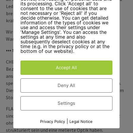
its processing. Click 'Accept all' to
Lederbezüge. Darüber hinaus hast du die Wahl aus einer
consent to the use of cookies that are
not necessary or 'Reject all' if you
breiten Palette an Farben – von dezent bis leuchtend
decide otherwise. You can get detailed
kräftig – für dein individuelles Polster mit Charakter.
information of the types of cookies we
use and access their settings under
Wir sind dir gerne behilflich – hier schon mal eine kleine
'Manage Settings'. You can access the
settings at any time and also
Warenkunde für dich:
subsequently deselect cookies at any
time (e.g. in the privacy policy or at the
••• STOFFE
bottom of our website).
CHENILLE
Accept All
Bezüge aus Chenille sind besonders soft und
anschmiegsam. Ihre Weichheit verdanken die Stoffe der
speziellen Garnart mit vielen abstehenden Garnhärchen.
Deny All
Dies erzeugt eine samtartige Oberfläche und verleiht dem
Stoff einen leichten Schimmer.
Settings
FLACHGEWEBE
sind Webstoffe mit einer ebenmäßigen Oberfläche ganz
|
Privacy Policy
Legal Notice
ohne Flor. Sie können fein gewebt, aber auch markant
strukturiert sein und eine melierte Optik haben.